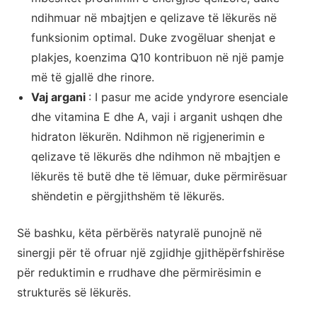
ndihmuar në mbajtjen e qelizave të lëkurës në
funksionim optimal. Duke zvogëluar shenjat e
plakjes, koenzima Q10 kontribuon në një pamje
më të gjallë dhe rinore.
Vaj argani
: I pasur me acide yndyrore esenciale
dhe vitamina E dhe A, vaji i arganit ushqen dhe
hidraton lëkurën. Ndihmon në rigjenerimin e
qelizave të lëkurës dhe ndihmon në mbajtjen e
lëkurës të butë dhe të lëmuar, duke përmirësuar
shëndetin e përgjithshëm të lëkurës.
Së bashku, këta përbërës natyralë punojnë në
sinergji për të ofruar një zgjidhje gjithëpërfshirëse
për reduktimin e rrudhave dhe përmirësimin e
strukturës së lëkurës.