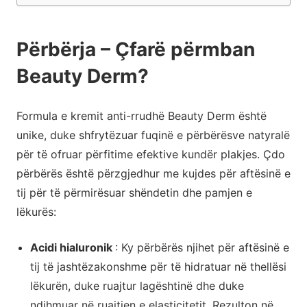
Përbërja – Çfarë përmban
Beauty Derm?
Formula e kremit anti-rrudhë Beauty Derm është
unike, duke shfrytëzuar fuqinë e përbërësve natyralë
për të ofruar përfitime efektive kundër plakjes. Çdo
përbërës është përzgjedhur me kujdes për aftësinë e
tij për të përmirësuar shëndetin dhe pamjen e
lëkurës:
Acidi hialuronik
: Ky përbërës njihet për aftësinë e
tij të jashtëzakonshme për të hidratuar në thellësi
lëkurën, duke ruajtur lagështinë dhe duke
ndihmuar në ruajtjen e elasticitetit. Rezulton në