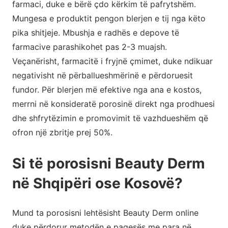
farmaci, duke e bërë çdo kërkim të pafrytshëm.
Mungesa e produktit pengon blerjen e tij nga këto
pika shitjeje. Mbushja e radhës e depove të
farmacive parashikohet pas 2-3 muajsh.
Veçanërisht, farmacitë i fryjnë çmimet, duke ndikuar
negativisht në përballueshmërinë e përdoruesit
fundor. Për blerjen më efektive nga ana e kostos,
merrni në konsideratë porosinë direkt nga prodhuesi
dhe shfrytëzimin e promovimit të vazhdueshëm që
ofron një zbritje prej 50%.
Si të porosisni Beauty Derm
në Shqipëri ose Kosovë?
Mund ta porosisni lehtësisht Beauty Derm online
duke përdorur metodën e pagesës me para në