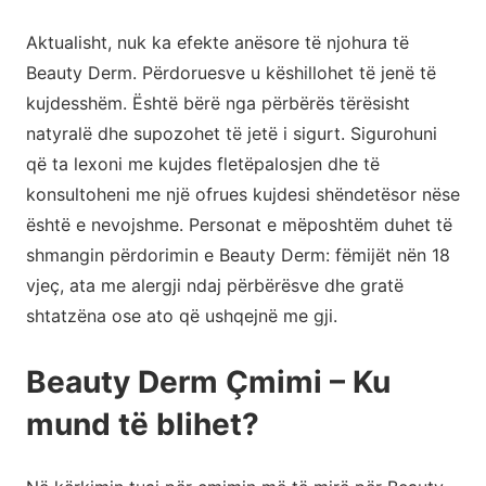
Aktualisht, nuk ka efekte anësore të njohura të
Beauty Derm. Përdoruesve u këshillohet të jenë të
kujdesshëm. Është bërë nga përbërës tërësisht
natyralë dhe supozohet të jetë i sigurt. Sigurohuni
që ta lexoni me kujdes fletëpalosjen dhe të
konsultoheni me një ofrues kujdesi shëndetësor nëse
është e nevojshme. Personat e mëposhtëm duhet të
shmangin përdorimin e Beauty Derm: fëmijët nën 18
vjeç, ata me alergji ndaj përbërësve dhe gratë
shtatzëna ose ato që ushqejnë me gji.
Beauty Derm Çmimi – Ku
mund të blihet?