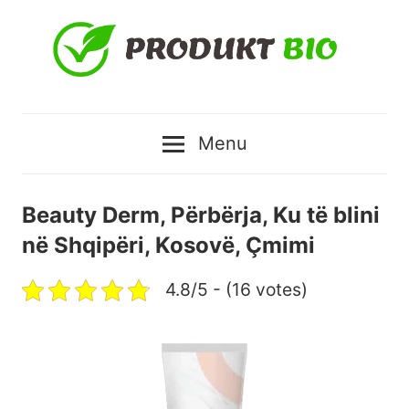
Skip
to
content
Produktbio
Menu
–
Produkte
Beauty Derm, Përbërja, Ku të blini
në Shqipëri, Kosovë, Çmimi
natyrale
4.8/5 - (16 votes)
me
çmimin
më