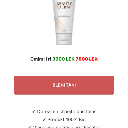
të
mirë
Çmimi i ri
3900 LEK
7800 LEK
BLENI TANI
✔ Dorëzim i shpejtë dhe falas
✔ Produkt 100% Bio
✔ Vlerësime pozitive nga klientët