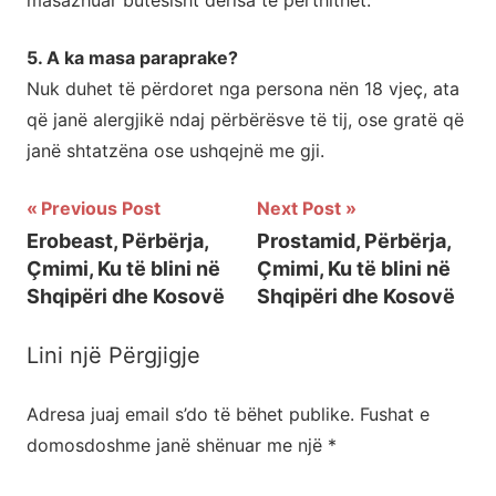
masazhuar butësisht derisa të përthithet.
5. A ka masa paraprake?
Nuk duhet të përdoret nga persona nën 18 vjeç, ata
që janë alergjikë ndaj përbërësve të tij, ose gratë që
janë shtatzëna ose ushqejnë me gji.
Previous Post
Next Post
Lëvizje
Erobeast, Përbërja,
Prostamid, Përbërja,
Çmimi, Ku të blini në
Çmimi, Ku të blini në
te
Shqipëri dhe Kosovë
Shqipëri dhe Kosovë
postimet
Lini një Përgjigje
Adresa juaj email s’do të bëhet publike.
Fushat e
domosdoshme janë shënuar me një
*