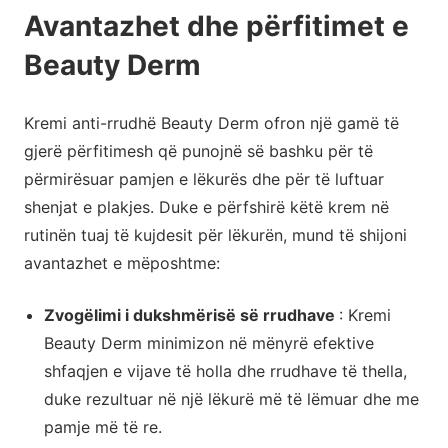
Avantazhet dhe përfitimet e
Beauty Derm
Kremi anti-rrudhë Beauty Derm ofron një gamë të
gjerë përfitimesh që punojnë së bashku për të
përmirësuar pamjen e lëkurës dhe për të luftuar
shenjat e plakjes. Duke e përfshirë këtë krem në
rutinën tuaj të kujdesit për lëkurën, mund të shijoni
avantazhet e mëposhtme:
Zvogëlimi i dukshmërisë së rrudhave
: Kremi
Beauty Derm minimizon në mënyrë efektive
shfaqjen e vijave të holla dhe rrudhave të thella,
duke rezultuar në një lëkurë më të lëmuar dhe me
pamje më të re.