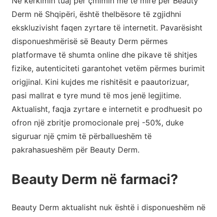
Në kërkimin tuaj për çmimin më të mirë për Beauty
Derm në Shqipëri, është thelbësore të zgjidhni
ekskluzivisht faqen zyrtare të internetit. Pavarësisht
disponueshmërisë së Beauty Derm përmes
platformave të shumta online dhe pikave të shitjes
fizike, autenticiteti garantohet vetëm përmes burimit
origjinal. Kini kujdes me rishitësit e paautorizuar,
pasi mallrat e tyre mund të mos jenë legjitime.
Aktualisht, faqja zyrtare e internetit e prodhuesit po
ofron një zbritje promocionale prej -50%, duke
siguruar një çmim të përballueshëm të
pakrahasueshëm për Beauty Derm.
Beauty Derm në farmaci?
Beauty Derm aktualisht nuk është i disponueshëm në