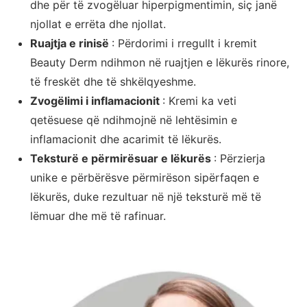
dhe për të zvogëluar hiperpigmentimin, siç janë
njollat e errëta dhe njollat.
Ruajtja e rinisë
: Përdorimi i rregullt i kremit
Beauty Derm ndihmon në ruajtjen e lëkurës rinore,
të freskët dhe të shkëlqyeshme.
Zvogëlimi i inflamacionit
: Kremi ka veti
qetësuese që ndihmojnë në lehtësimin e
inflamacionit dhe acarimit të lëkurës.
Teksturë e përmirësuar e lëkurës
: Përzierja
unike e përbërësve përmirëson sipërfaqen e
lëkurës, duke rezultuar në një teksturë më të
lëmuar dhe më të rafinuar.