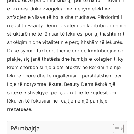
përbërësve punon në sinergji për të nxitur rinovimin
e lëkurës, duke zvogëluar në mënyrë efektive
shfaqjen e vijave të holla dhe rrudhave. Përdorimi i
rregullt i Beauty Derm jo vetëm që kontribuon në një
strukturë më të lëmuar të lëkurës, por gjithashtu rrit
shkëlqimin dhe vitalitetin e përgjithshëm të lëkurës.
Duke synuar faktorët themelorë që kontribuojnë në
plakje, siç janë thatësia dhe humbja e kolagjenit, ky
krem shërben si një aleat efektiv në kërkimin e një
lëkure rinore dhe të rigjallëruar. I përshtatshëm për
lloje të ndryshme lëkure, Beauty Derm është një
shtesë e shkëlqyer për çdo rutinë të kujdesit për
lëkurën të fokusuar në ruajtjen e një pamjeje
rrezatuese.
Përmbajtja