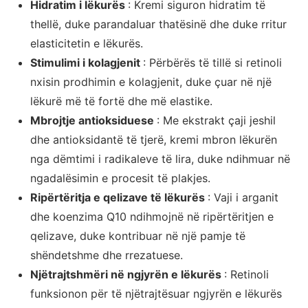
Hidratim i lëkurës
: Kremi siguron hidratim të
thellë, duke parandaluar thatësinë dhe duke rritur
elasticitetin e lëkurës.
Stimulimi i kolagjenit
: Përbërës të tillë si retinoli
nxisin prodhimin e kolagjenit, duke çuar në një
lëkurë më të fortë dhe më elastike.
Mbrojtje antioksiduese
: Me ekstrakt çaji jeshil
dhe antioksidantë të tjerë, kremi mbron lëkurën
nga dëmtimi i radikaleve të lira, duke ndihmuar në
ngadalësimin e procesit të plakjes.
Ripërtëritja e qelizave të lëkurës
: Vaji i arganit
dhe koenzima Q10 ndihmojnë në ripërtëritjen e
qelizave, duke kontribuar në një pamje të
shëndetshme dhe rrezatuese.
Njëtrajtshmëri në ngjyrën e lëkurës
: Retinoli
funksionon për të njëtrajtësuar ngjyrën e lëkurës