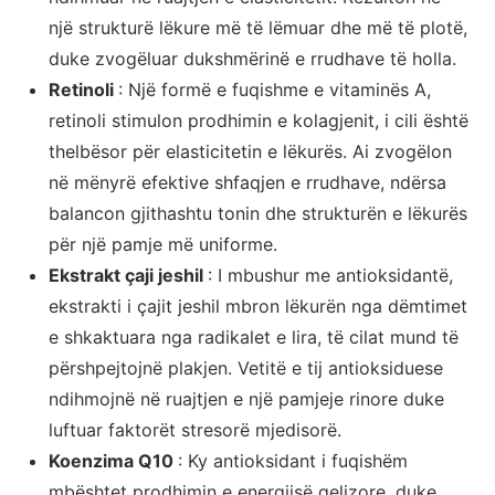
një strukturë lëkure më të lëmuar dhe më të plotë,
duke zvogëluar dukshmërinë e rrudhave të holla.
Retinoli
: Një formë e fuqishme e vitaminës A,
retinoli stimulon prodhimin e kolagjenit, i cili është
thelbësor për elasticitetin e lëkurës. Ai zvogëlon
në mënyrë efektive shfaqjen e rrudhave, ndërsa
balancon gjithashtu tonin dhe strukturën e lëkurës
për një pamje më uniforme.
Ekstrakt çaji jeshil
: I mbushur me antioksidantë,
ekstrakti i çajit jeshil mbron lëkurën nga dëmtimet
e shkaktuara nga radikalet e lira, të cilat mund të
përshpejtojnë plakjen. Vetitë e tij antioksiduese
ndihmojnë në ruajtjen e një pamjeje rinore duke
luftuar faktorët stresorë mjedisorë.
Koenzima Q10
: Ky antioksidant i fuqishëm
mbështet prodhimin e energjisë qelizore, duke