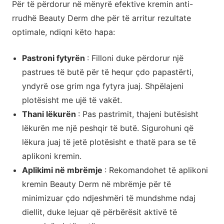
Për të përdorur në mënyrë efektive kremin anti-
rrudhë Beauty Derm dhe për të arritur rezultate
optimale, ndiqni këto hapa:
Pastroni fytyrën
: Filloni duke përdorur një
pastrues të butë për të hequr çdo papastërti,
yndyrë ose grim nga fytyra juaj. Shpëlajeni
plotësisht me ujë të vakët.
Thani lëkurën
: Pas pastrimit, thajeni butësisht
lëkurën me një peshqir të butë. Sigurohuni që
lëkura juaj të jetë plotësisht e thatë para se të
aplikoni kremin.
Aplikimi në mbrëmje
: Rekomandohet të aplikoni
kremin Beauty Derm në mbrëmje për të
minimizuar çdo ndjeshmëri të mundshme ndaj
diellit, duke lejuar që përbërësit aktivë të