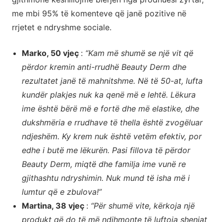
me mbi 95% të komenteve që janë pozitive në
rrjetet e ndryshme sociale.
Marko, 50 vjeç
:
“Kam më shumë se një vit që
përdor kremin anti-rrudhë Beauty Derm dhe
rezultatet janë të mahnitshme. Në të 50-at, lufta
kundër plakjes nuk ka qenë më e lehtë. Lëkura
ime është bërë më e fortë dhe më elastike, dhe
dukshmëria e rrudhave të thella është zvogëluar
ndjeshëm. Ky krem nuk është vetëm efektiv, por
edhe i butë me lëkurën. Pasi fillova të përdor
Beauty Derm, miqtë dhe familja ime vunë re
gjithashtu ndryshimin. Nuk mund të isha më i
lumtur që e zbulova!”
Martina, 38 vjeç
:
“Për shumë vite, kërkoja një
produkt që do të më ndihmonte të luftoja shenjat