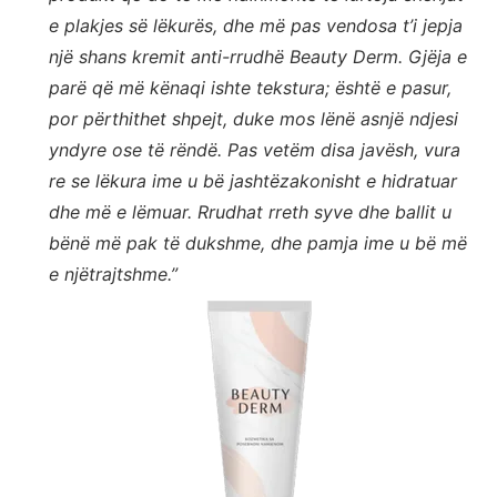
e plakjes së lëkurës, dhe më pas vendosa t’i jepja
një shans kremit anti-rrudhë Beauty Derm. Gjëja e
parë që më kënaqi ishte tekstura; është e pasur,
por përthithet shpejt, duke mos lënë asnjë ndjesi
yndyre ose të rëndë. Pas vetëm disa javësh, vura
re se lëkura ime u bë jashtëzakonisht e hidratuar
dhe më e lëmuar. Rrudhat rreth syve dhe ballit u
bënë më pak të dukshme, dhe pamja ime u bë më
e njëtrajtshme.”