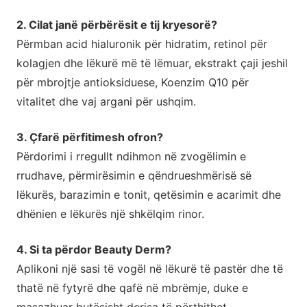
2. Cilat janë përbërësit e tij kryesorë?
Përmban acid hialuronik për hidratim, retinol për
kolagjen dhe lëkurë më të lëmuar, ekstrakt çaji jeshil
për mbrojtje antioksiduese, Koenzim Q10 për
vitalitet dhe vaj argani për ushqim.
3. Çfarë përfitimesh ofron?
Përdorimi i rregullt ndihmon në zvogëlimin e
rrudhave, përmirësimin e qëndrueshmërisë së
lëkurës, barazimin e tonit, qetësimin e acarimit dhe
dhënien e lëkurës një shkëlqim rinor.
4. Si ta përdor Beauty Derm?
Aplikoni një sasi të vogël në lëkurë të pastër dhe të
thatë në fytyrë dhe qafë në mbrëmje, duke e