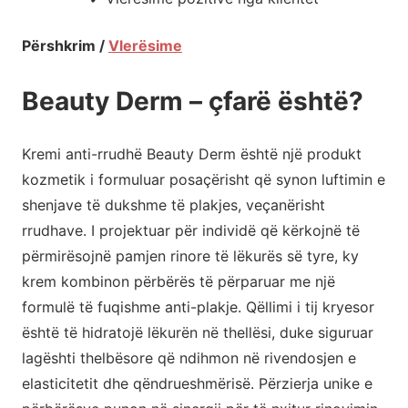
Përshkrim /
Vlerësime
Beauty Derm – çfarë është?
Kremi anti-rrudhë Beauty Derm është një produkt
kozmetik i formuluar posaçërisht që synon luftimin e
shenjave të dukshme të plakjes, veçanërisht
rrudhave. I projektuar për individë që kërkojnë të
përmirësojnë pamjen rinore të lëkurës së tyre, ky
krem kombinon përbërës të përparuar me një
formulë të fuqishme anti-plakje. Qëllimi i tij kryesor
është të hidratojë lëkurën në thellësi, duke siguruar
lagështi thelbësore që ndihmon në rivendosjen e
elasticitetit dhe qëndrueshmërisë. Përzierja unike e