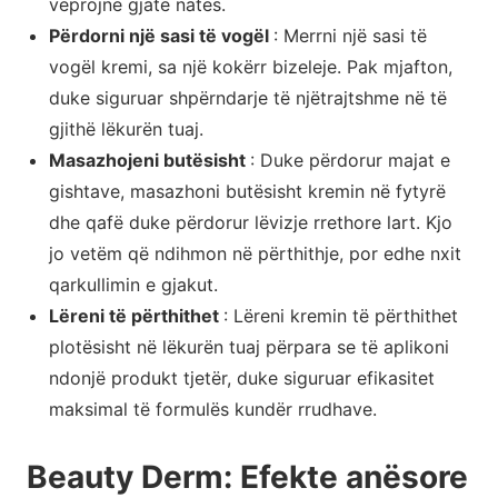
veprojnë gjatë natës.
Përdorni një sasi të vogël
: Merrni një sasi të
vogël kremi, sa një kokërr bizeleje. Pak mjafton,
duke siguruar shpërndarje të njëtrajtshme në të
gjithë lëkurën tuaj.
Masazhojeni butësisht
: Duke përdorur majat e
gishtave, masazhoni butësisht kremin në fytyrë
dhe qafë duke përdorur lëvizje rrethore lart. Kjo
jo vetëm që ndihmon në përthithje, por edhe nxit
qarkullimin e gjakut.
Lëreni të përthithet
: Lëreni kremin të përthithet
plotësisht në lëkurën tuaj përpara se të aplikoni
ndonjë produkt tjetër, duke siguruar efikasitet
maksimal të formulës kundër rrudhave.
Beauty Derm: Efekte anësore