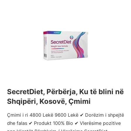
SecretDiet, Përbërja, Ku të blini në
Shqipëri, Kosovë, Çmimi
Çmimi i ri 4800 Lekë 9600 Lekë ✔ Dorëzim i shpejtë
dhe falas ✔ Produkt 100% Bio ✔ Vlerësime pozitive