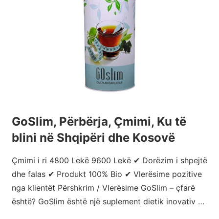
GoSlim, Përbërja, Çmimi, Ku të
blini në Shqipëri dhe Kosovë
Çmimi i ri 4800 Lekë 9600 Lekë ✔ Dorëzim i shpejtë
dhe falas ✔ Produkt 100% Bio ✔ Vlerësime pozitive
nga klientët Përshkrim / Vlerësime GoSlim – çfarë
është? GoSlim është një suplement dietik inovativ …