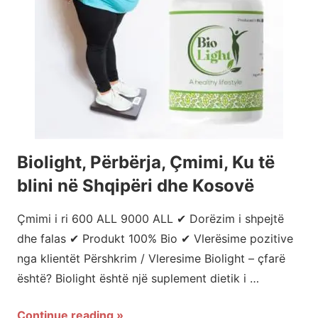
Biolight, Përbërja, Çmimi, Ku të
blini në Shqipëri dhe Kosovë
Çmimi i ri 600 ALL 9000 ALL ✔ Dorëzim i shpejtë
dhe falas ✔ Produkt 100% Bio ✔ Vlerësime pozitive
nga klientët Përshkrim / Vleresime Biolight – çfarë
është? Biolight është një suplement dietik i …
Continue reading