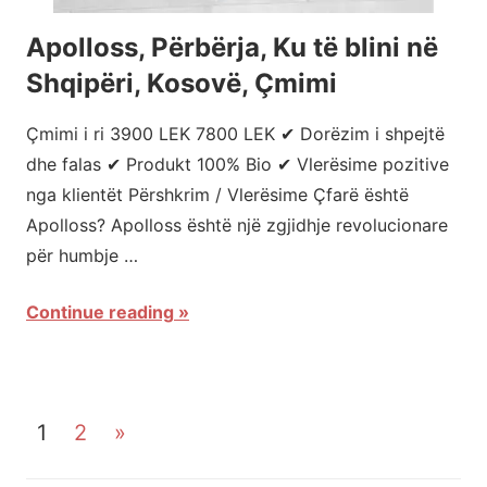
Apolloss, Përbërja, Ku të blini në
Shqipëri, Kosovë, Çmimi
Çmimi i ri 3900 LEK 7800 LEK ✔ Dorëzim i shpejtë
dhe falas ✔ Produkt 100% Bio ✔ Vlerësime pozitive
nga klientët Përshkrim / Vlerësime Çfarë është
Apolloss? Apolloss është një zgjidhje revolucionare
për humbje …
Continue reading
1
2
Next
»
Faqosje
Posts