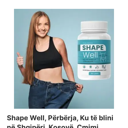
Shape Well, Përbërja, Ku të blini
në Shqipëri, Kosovë, Çmimi