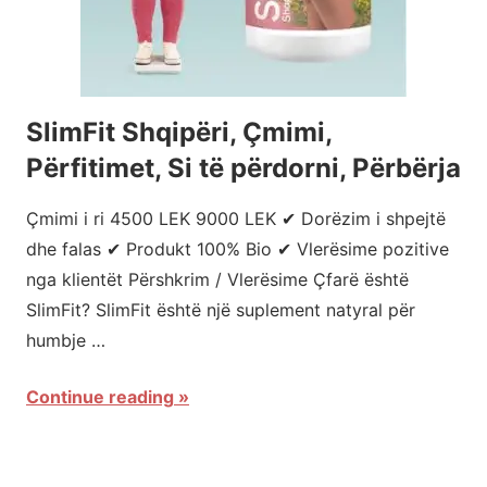
SlimFit Shqipëri, Çmimi,
Përfitimet, Si të përdorni, Përbërja
Çmimi i ri 4500 LEK 9000 LEK ✔ Dorëzim i shpejtë
dhe falas ✔ Produkt 100% Bio ✔ Vlerësime pozitive
nga klientët Përshkrim / Vlerësime Çfarë është
SlimFit? SlimFit është një suplement natyral për
humbje …
Continue reading