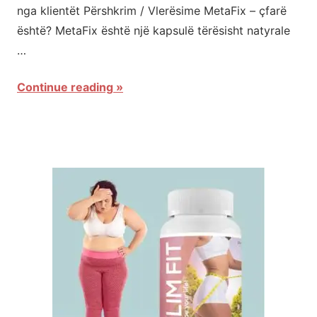
nga klientët Përshkrim / Vlerësime MetaFix – çfarë
është? MetaFix është një kapsulë tërësisht natyrale
…
Continue reading