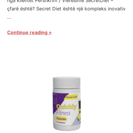
nga klientët Përshkrim / Vlerësime SecretDiet –
çfarë është? Secret Diet është një kompleks inovativ
…
Continue reading