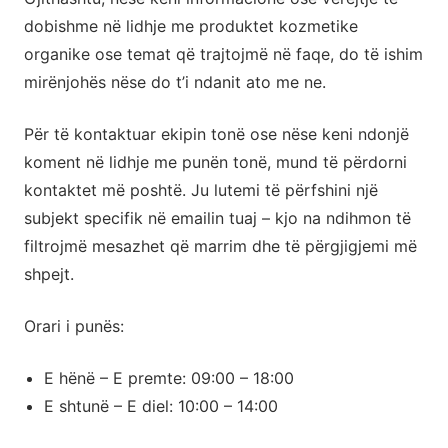
të
dobishme në lidhje me produktet kozmetike
organike ose temat që trajtojmë në faqe, do të ishim
mirë
mirënjohës nëse do t’i ndanit ato me ne.
Për të kontaktuar ekipin tonë ose nëse keni ndonjë
koment në lidhje me punën tonë, mund të përdorni
kontaktet më poshtë. Ju lutemi të përfshini një
subjekt specifik në emailin tuaj – kjo na ndihmon të
filtrojmë mesazhet që marrim dhe të përgjigjemi më
shpejt.
Orari i punës:
E hënë – E premte: 09:00 – 18:00
E shtunë – E diel: 10:00 – 14:00