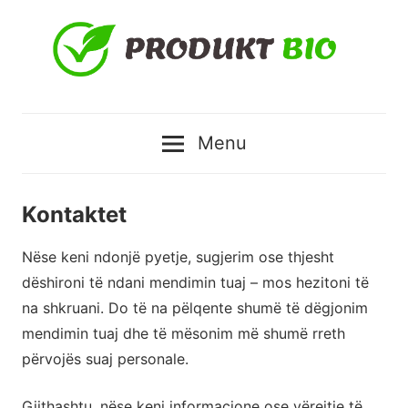
Skip
to
content
Produktbio
Menu
–
Produkte
Kontaktet
natyrale
Nëse keni ndonjë pyetje, sugjerim ose thjesht
dëshironi të ndani mendimin tuaj – mos hezitoni të
me
na shkruani. Do të na pëlqente shumë të dëgjonim
mendimin tuaj dhe të mësonim më shumë rreth
çmimin
përvojës suaj personale.
më
Gjithashtu, nëse keni informacione ose vërejtje të