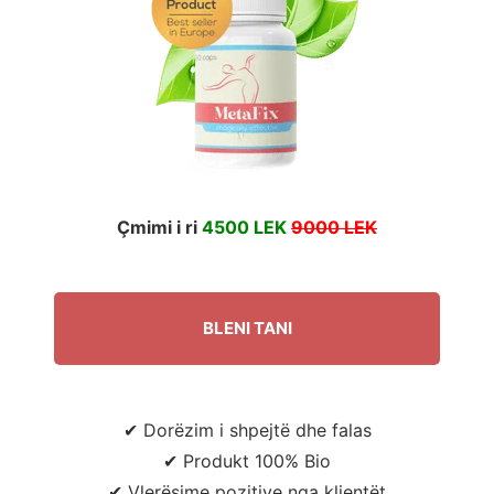
të
mirë
Çmimi i ri
4500 LEK
9000 LEK
BLENI TANI
✔ Dorëzim i shpejtë dhe falas
✔ Produkt 100% Bio
✔ Vlerësime pozitive nga klientët