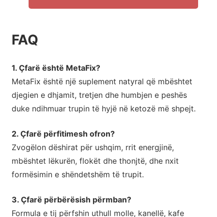
FAQ
1. Çfarë është MetaFix?
MetaFix është një suplement natyral që mbështet
djegien e dhjamit, tretjen dhe humbjen e peshës
duke ndihmuar trupin të hyjë në ketozë më shpejt.
2. Çfarë përfitimesh ofron?
Zvogëlon dëshirat për ushqim, rrit energjinë,
mbështet lëkurën, flokët dhe thonjtë, dhe nxit
formësimin e shëndetshëm të trupit.
3. Çfarë përbërësish përmban?
Formula e tij përfshin uthull molle, kanellë, kafe