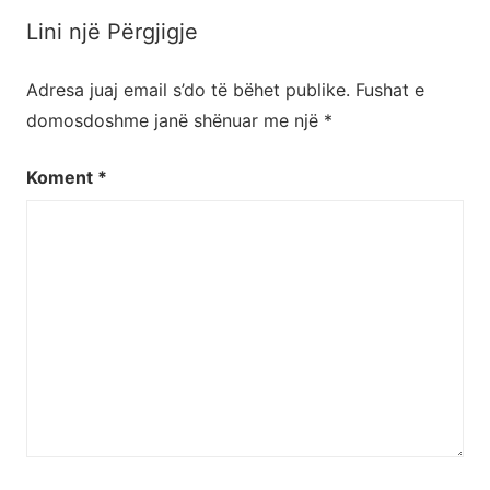
postimet
Lini një Përgjigje
Adresa juaj email s’do të bëhet publike.
Fushat e
domosdoshme janë shënuar me një
*
Koment
*