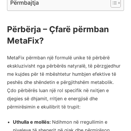
Përmbajtja
Përbërja – Çfarë përmban
MetaFix?
MetaFix përmban një formulë unike të përbërë
ekskluzivisht nga përbërës natyralë, të përzgjedhur
me kujdes për të mbështetur humbjen efektive të
peshës dhe shëndetin e përgjithshëm metabolik.
Çdo përbërës luan një rol specifik në nxitjen e
djegies së dhjamit, rritjen e energjisë dhe
përmirësimin e ekuilibrit të trupit:
Uthulla e mollës:
Ndihmon në rregullimin e
niveleve të sheqerit në gjak dhe përmirëson