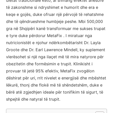
dietat tradicionale keto, ai shmang efektet anësore
të zakonshme si ndryshimet e humorit dhe era e
keqe e gojës, duke ofruar një përvojë të rehatshme
dhe të qëndrueshme humbjeje peshe. Mbi 500,000
gra në Shqipëri kanë transformuar me sukses trupat
e tyre duke përdorur MetaFix . I miratuar nga
nutricionistët e njohur ndërkombëtarisht Dr. Layla
Groote dhe Dr. Earl Lawrence Mindell, ky suplement
vlerësohet si një nga ilaçet më të mira natyrore për
obezitetin dhe formësimin e trupit. Klinikisht i
provuar të jetë 95% efektiv, MetaFix zvogëlon
dëshirat për uri, rrit nivelet e energjisë dhe mbështet
lëkurë, thonj dhe flokë më të shëndetshëm, duke e
bërë atë zgjedhjen ideale për tonifikim të sigurt, të
shpejtë dhe natyral të trupit.