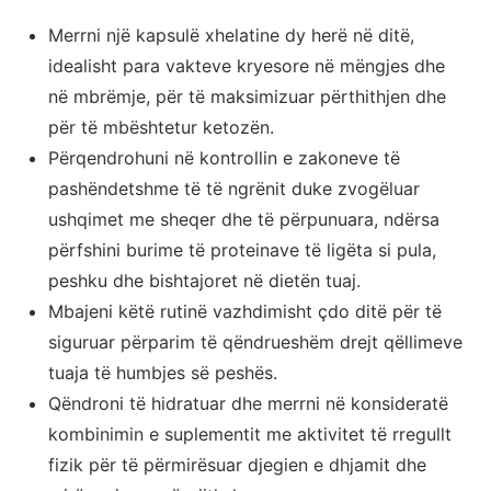
Merrni një kapsulë xhelatine dy herë në ditë,
idealisht para vakteve kryesore në mëngjes dhe
në mbrëmje, për të maksimizuar përthithjen dhe
për të mbështetur ketozën.
Përqendrohuni në kontrollin e zakoneve të
pashëndetshme të të ngrënit duke zvogëluar
ushqimet me sheqer dhe të përpunuara, ndërsa
përfshini burime të proteinave të ligëta si pula,
peshku dhe bishtajoret në dietën tuaj.
Mbajeni këtë rutinë vazhdimisht çdo ditë për të
siguruar përparim të qëndrueshëm drejt qëllimeve
tuaja të humbjes së peshës.
Qëndroni të hidratuar dhe merrni në konsideratë
kombinimin e suplementit me aktivitet të rregullt
fizik për të përmirësuar djegien e dhjamit dhe