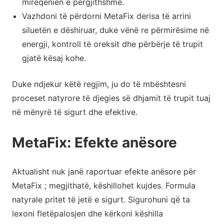
mirëqenien e përgjithshme.
Vazhdoni të përdorni MetaFix derisa të arrini
siluetën e dëshiruar, duke vënë re përmirësime në
energji, kontroll të oreksit dhe përbërje të trupit
gjatë kësaj kohe.
Duke ndjekur këtë regjim, ju do të mbështesni
proceset natyrore të djegies së dhjamit të trupit tuaj
në mënyrë të sigurt dhe efektive.
MetaFix: Efekte anësore
Aktualisht nuk janë raportuar efekte anësore për
MetaFix ; megjithatë, këshillohet kujdes. Formula
natyrale pritet të jetë e sigurt. Sigurohuni që ta
lexoni fletëpalosjen dhe kërkoni këshilla