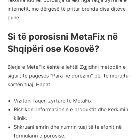
rekomandohet porositja direkt nga faqja zyrtare e
internetit, me dërgesë të pritur brenda disa ditëve
pune.
Si të porosisni MetaFix në
Shqipëri ose Kosovë?
Blerja e MetaFix është e lehtë! Zgjidhni metodën e
sigurt të pagesës “Para në dorëzim” për të mbrojtur
kartën tuaj. Hapat:
Vizitoni faqen zyrtare të MetaFix .
Rishikoni informacionin e produktit dhe kërkimin
klinik.
Shkruani emrin dhe numrin tuaj të telefonit në
formularin e porosisë.