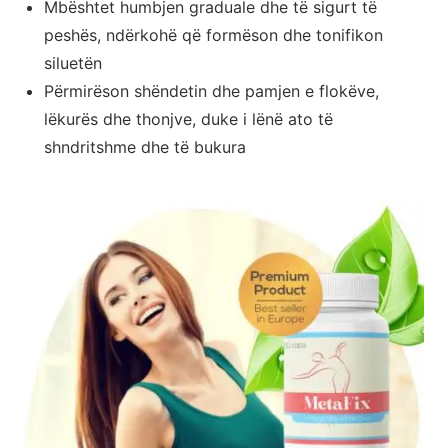
Mbështet humbjen graduale dhe të sigurt të
peshës, ndërkohë që formëson dhe tonifikon
siluetën
Përmirëson shëndetin dhe pamjen e flokëve,
lëkurës dhe thonjve, duke i lënë ato të
shndritshme dhe të bukura