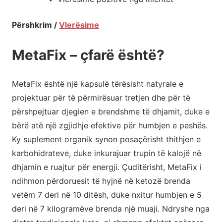
Përshkrim /
Vlerësime
MetaFix – çfarë është?
MetaFix është një kapsulë tërësisht natyrale e
projektuar për të përmirësuar tretjen dhe për të
përshpejtuar djegien e brendshme të dhjamit, duke e
bërë atë një zgjidhje efektive për humbjen e peshës.
Ky suplement organik synon posaçërisht thithjen e
karbohidrateve, duke inkurajuar trupin të kalojë në
dhjamin e ruajtur për energji. Çuditërisht, MetaFix i
ndihmon përdoruesit të hyjnë në ketozë brenda
vetëm 7 deri në 10 ditësh, duke nxitur humbjen e 5
deri në 7 kilogramëve brenda një muaji. Ndryshe nga