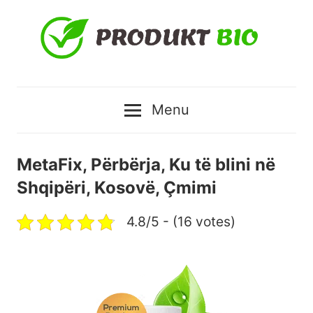
Skip
to
content
Produktbio
Menu
–
Produkte
MetaFix, Përbërja, Ku të blini në
Shqipëri, Kosovë, Çmimi
natyrale
4.8/5 - (16 votes)
me
çmimin
më