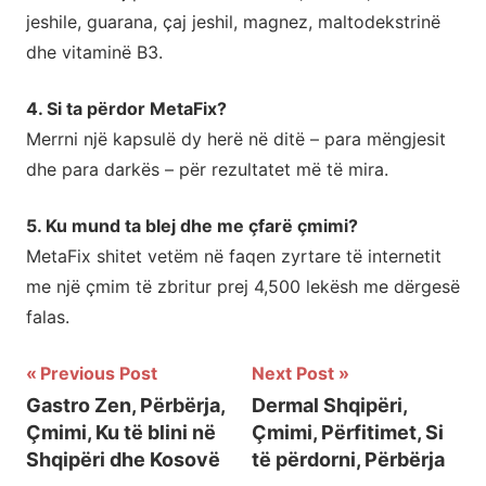
jeshile, guarana, çaj jeshil, magnez, maltodekstrinë
dhe vitaminë B3.
4. Si ta përdor MetaFix?
Merrni një kapsulë dy herë në ditë – para mëngjesit
dhe para darkës – për rezultatet më të mira.
5. Ku mund ta blej dhe me çfarë çmimi?
MetaFix shitet vetëm në faqen zyrtare të internetit
me një çmim të zbritur prej 4,500 lekësh me dërgesë
falas.
Previous Post
Next Post
Lëvizje
Gastro Zen, Përbërja,
Dermal Shqipëri,
Çmimi, Ku të blini në
Çmimi, Përfitimet, Si
te
Shqipëri dhe Kosovë
të përdorni, Përbërja