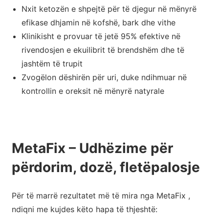
Nxit ketozën e shpejtë për të djegur në mënyrë
efikase dhjamin në kofshë, bark dhe vithe
Klinikisht e provuar të jetë 95% efektive në
rivendosjen e ekuilibrit të brendshëm dhe të
jashtëm të trupit
Zvogëlon dëshirën për uri, duke ndihmuar në
kontrollin e oreksit në mënyrë natyrale
MetaFix – ​​Udhëzime për
përdorim, dozë, fletëpalosje
Për të marrë rezultatet më të mira nga MetaFix ,
ndiqni me kujdes këto hapa të thjeshtë: