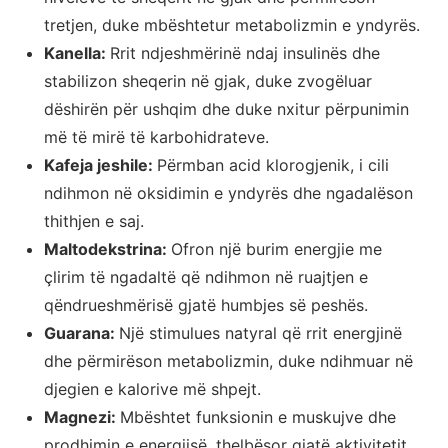
tretjen, duke mbështetur metabolizmin e yndyrës.
Kanella:
Rrit ndjeshmërinë ndaj insulinës dhe
stabilizon sheqerin në gjak, duke zvogëluar
dëshirën për ushqim dhe duke nxitur përpunimin
më të mirë të karbohidrateve.
Kafeja jeshile:
Përmban acid klorogjenik, i cili
ndihmon në oksidimin e yndyrës dhe ngadalëson
thithjen e saj.
Maltodekstrina:
Ofron një burim energjie me
çlirim të ngadaltë që ndihmon në ruajtjen e
qëndrueshmërisë gjatë humbjes së peshës.
Guarana:
Një stimulues natyral që rrit energjinë
dhe përmirëson metabolizmin, duke ndihmuar në
djegien e kalorive më shpejt.
Magnezi:
Mbështet funksionin e muskujve dhe
prodhimin e energjisë, thelbësor gjatë aktivitetit