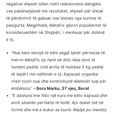
negative shpesh sillen rreth reaksioneve alergjike
ose pakënaqësisë me rezultatet, shpesh për shkak
të përdorimit të gabuar ose blerjes nga burime të
pasigurta. Megjithatë, MetaFix gëzon popullaritet të
konsiderueshëm në Shqipëri, i vlerësuar për dobinë
e tij.
“Nuk keni nevojë të bëni asgjë tjetër përveçse të
merrni MetaFix dy herë në ditë nëse doni të
humbni peshë. Unë arrita të humbas 5 kg peshë
të tepërt me ndihmën e tij. Kapsulat organike
rrisin tonin tuaj dhe kontrollojnë dëshirën tuaj për
ëmbëlsira.”
– Bora Marku, 37 vjeç, Berat
“E dashura ime filloi një kurs me këto kapsula dhe
arriti siluetën perfekte të hollë. Ajo duket më në
formë dhe më e bukur se kurrë. Madje po mendoj