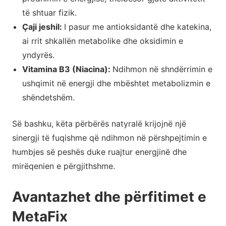
të shtuar fizik.
Çaji jeshil:
I pasur me antioksidantë dhe katekina,
ai rrit shkallën metabolike dhe oksidimin e
yndyrës.
Vitamina B3 (Niacina):
Ndihmon në shndërrimin e
ushqimit në energji dhe mbështet metabolizmin e
shëndetshëm.
Së bashku, këta përbërës natyralë krijojnë një
sinergji të fuqishme që ndihmon në përshpejtimin e
humbjes së peshës duke ruajtur energjinë dhe
mirëqenien e përgjithshme.
Avantazhet dhe përfitimet e
MetaFix