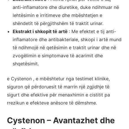
anti-inflamatore dhe diuretike, duke ndihmuar në
lehtësimin e irritimeve dhe mbështetjen e
shëndetit të përgjithshëm të traktit urinar.
Ekstrakt i shkopit të artë
: Me efektet e tij anti-
inflamatore dhe antibakteriale, shkopi i artë mund
të ndihmojë në qetësimin e traktit urinar dhe në
zvogëlimin e simptomave të acarimit dhe
shqetësimit.
e Cystenon , e mbështetur nga testimet klinike,
siguron që përdoruesit të marrin një zgjidhje të
sigurt dhe efektive për menaxhimin e cistitit pa
rrezikun e efekteve anësore të dëmshme.
Cystenon – Avantazhet dhe