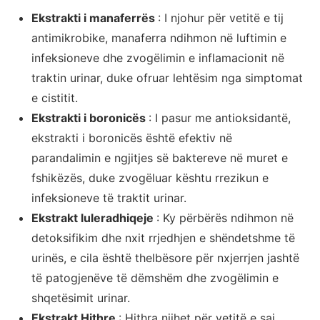
Ekstrakti i manaferrës
: I njohur për vetitë e tij
antimikrobike, manaferra ndihmon në luftimin e
infeksioneve dhe zvogëlimin e inflamacionit në
traktin urinar, duke ofruar lehtësim nga simptomat
e cistitit.
Ekstrakti i boronicës
: I pasur me antioksidantë,
ekstrakti i boronicës është efektiv në
parandalimin e ngjitjes së baktereve në muret e
fshikëzës, duke zvogëluar kështu rrezikun e
infeksioneve të traktit urinar.
Ekstrakt luleradhiqeje
: Ky përbërës ndihmon në
detoksifikim dhe nxit rrjedhjen e shëndetshme të
urinës, e cila është thelbësore për nxjerrjen jashtë
të patogjenëve të dëmshëm dhe zvogëlimin e
shqetësimit urinar.
Ekstrakt Hithre
: Hithra njihet për vetitë e saj