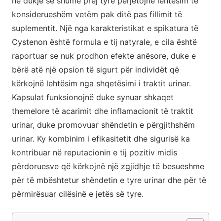
në dukje se shumë prej tyre përjetojnë lehtësim të
konsiderueshëm vetëm pak ditë pas fillimit të
suplementit. Një nga karakteristikat e spikatura të
Cystenon është formula e tij natyrale, e cila është
raportuar se nuk prodhon efekte anësore, duke e
bërë atë një opsion të sigurt për individët që
kërkojnë lehtësim nga shqetësimi i traktit urinar.
Kapsulat funksionojnë duke synuar shkaqet
themelore të acarimit dhe inflamacionit të traktit
urinar, duke promovuar shëndetin e përgjithshëm
urinar. Ky kombinim i efikasitetit dhe sigurisë ka
kontribuar në reputacionin e tij pozitiv midis
përdoruesve që kërkojnë një zgjidhje të besueshme
për të mbështetur shëndetin e tyre urinar dhe për të
përmirësuar cilësinë e jetës së tyre.