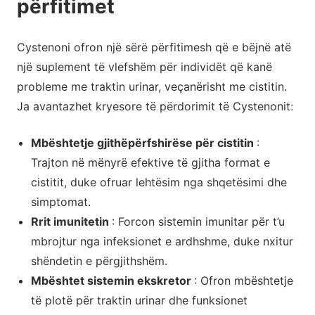
përfitimet
Cystenoni ofron një sërë përfitimesh që e bëjnë atë
një suplement të vlefshëm për individët që kanë
probleme me traktin urinar, veçanërisht me cistitin.
Ja avantazhet kryesore të përdorimit të Cystenonit:
Mbështetje gjithëpërfshirëse për cistitin
:
Trajton në mënyrë efektive të gjitha format e
cistitit, duke ofruar lehtësim nga shqetësimi dhe
simptomat.
Rrit imunitetin
: Forcon sistemin imunitar për t’u
mbrojtur nga infeksionet e ardhshme, duke nxitur
shëndetin e përgjithshëm.
Mbështet sistemin ekskretor
: Ofron mbështetje
të plotë për traktin urinar dhe funksionet