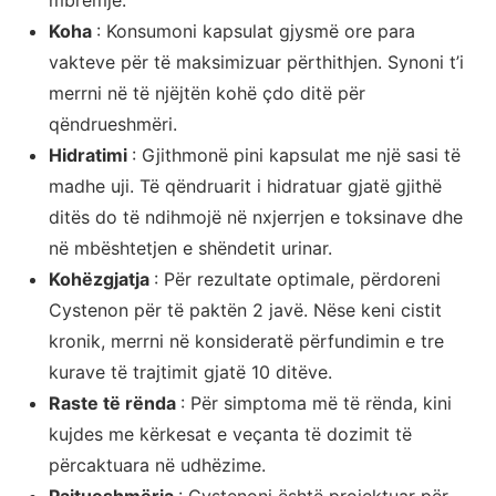
mbrëmje.
Koha
: Konsumoni kapsulat gjysmë ore para
vakteve për të maksimizuar përthithjen. Synoni t’i
merrni në të njëjtën kohë çdo ditë për
qëndrueshmëri.
Hidratimi
: Gjithmonë pini kapsulat me një sasi të
madhe uji. Të qëndruarit i hidratuar gjatë gjithë
ditës do të ndihmojë në nxjerrjen e toksinave dhe
në mbështetjen e shëndetit urinar.
Kohëzgjatja
: Për rezultate optimale, përdoreni
Cystenon për të paktën 2 javë. Nëse keni cistit
kronik, merrni në konsideratë përfundimin e tre
kurave të trajtimit gjatë 10 ditëve.
Raste të rënda
: Për simptoma më të rënda, kini
kujdes me kërkesat e veçanta të dozimit të
përcaktuara në udhëzime.