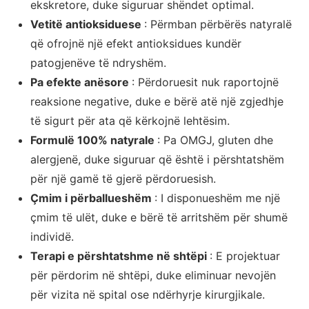
ekskretore, duke siguruar shëndet optimal.
Vetitë antioksiduese
: Përmban përbërës natyralë
që ofrojnë një efekt antioksidues kundër
patogjenëve të ndryshëm.
Pa efekte anësore
: Përdoruesit nuk raportojnë
reaksione negative, duke e bërë atë një zgjedhje
të sigurt për ata që kërkojnë lehtësim.
Formulë 100% natyrale
: Pa OMGJ, gluten dhe
alergjenë, duke siguruar që është i përshtatshëm
për një gamë të gjerë përdoruesish.
Çmim i përballueshëm
: I disponueshëm me një
çmim të ulët, duke e bërë të arritshëm për shumë
individë.
Terapi e përshtatshme në shtëpi
: E projektuar
për përdorim në shtëpi, duke eliminuar nevojën
për vizita në spital ose ndërhyrje kirurgjikale.