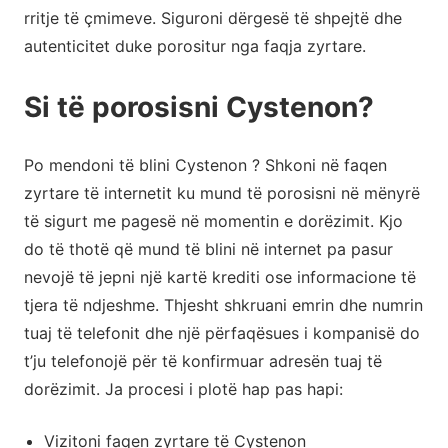
rritje të çmimeve. Siguroni dërgesë të shpejtë dhe
autenticitet duke porositur nga faqja zyrtare.
Si të porosisni Cystenon?
Po mendoni të blini Cystenon ? Shkoni në faqen
zyrtare të internetit ku mund të porosisni në mënyrë
të sigurt me pagesë në momentin e dorëzimit. Kjo
do të thotë që mund të blini në internet pa pasur
nevojë të jepni një kartë krediti ose informacione të
tjera të ndjeshme. Thjesht shkruani emrin dhe numrin
tuaj të telefonit dhe një përfaqësues i kompanisë do
t’ju telefonojë për të konfirmuar adresën tuaj të
dorëzimit. Ja procesi i plotë hap pas hapi:
Vizitoni faqen zyrtare të Cystenon