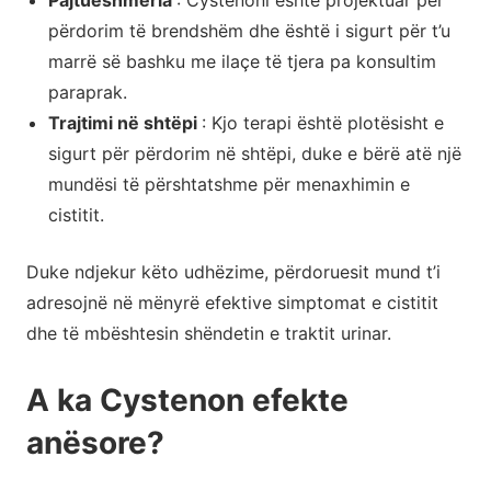
Pajtueshmëria
: Cystenoni është projektuar për
përdorim të brendshëm dhe është i sigurt për t’u
marrë së bashku me ilaçe të tjera pa konsultim
paraprak.
Trajtimi në shtëpi
: Kjo terapi është plotësisht e
sigurt për përdorim në shtëpi, duke e bërë atë një
mundësi të përshtatshme për menaxhimin e
cistitit.
Duke ndjekur këto udhëzime, përdoruesit mund t’i
adresojnë në mënyrë efektive simptomat e cistitit
dhe të mbështesin shëndetin e traktit urinar.
A ka Cystenon efekte
anësore?