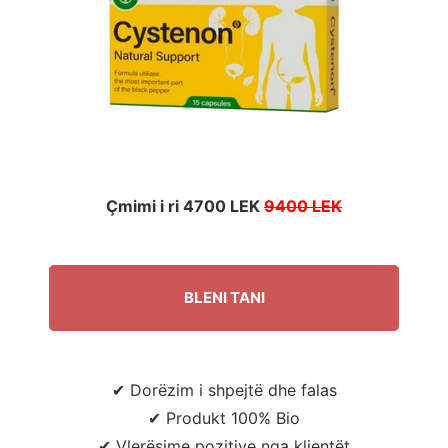
të
mirë
Çmimi i ri 4700 LEK
9400 LEK
BLENI TANI
✔ Dorëzim i shpejtë dhe falas
✔ Produkt 100% Bio
✔ Vlerësime pozitive nga klientët