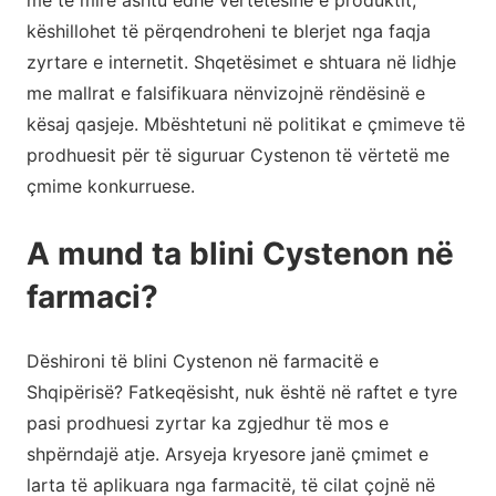
më të mirë ashtu edhe vërtetësinë e produktit,
këshillohet të përqendroheni te blerjet nga faqja
zyrtare e internetit. Shqetësimet e shtuara në lidhje
me mallrat e falsifikuara nënvizojnë rëndësinë e
kësaj qasjeje. Mbështetuni në politikat e çmimeve të
prodhuesit për të siguruar Cystenon të vërtetë me
çmime konkurruese.
A mund ta blini Cystenon në
farmaci?
Dëshironi të blini Cystenon në farmacitë e
Shqipërisë? Fatkeqësisht, nuk është në raftet e tyre
pasi prodhuesi zyrtar ka zgjedhur të mos e
shpërndajë atje. Arsyeja kryesore janë çmimet e
larta të aplikuara nga farmacitë, të cilat çojnë në