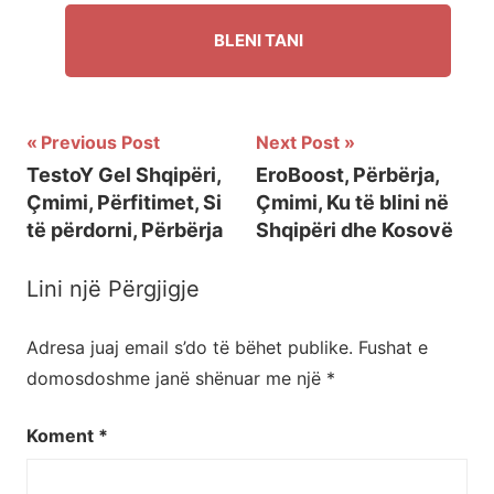
BLENI TANI
Previous Post
Next Post
Lëvizje
TestoY Gel Shqipëri,
EroBoost, Përbërja,
Çmimi, Përfitimet, Si
Çmimi, Ku të blini në
te
të përdorni, Përbërja
Shqipëri dhe Kosovë
postimet
Lini një Përgjigje
Adresa juaj email s’do të bëhet publike.
Fushat e
domosdoshme janë shënuar me një
*
Koment
*