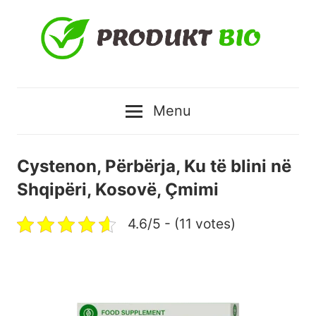
Skip
to
content
Produktbio
Menu
–
Produkte
Cystenon, Përbërja, Ku të blini në
Shqipëri, Kosovë, Çmimi
natyrale
4.6/5 - (11 votes)
me
çmimin
më