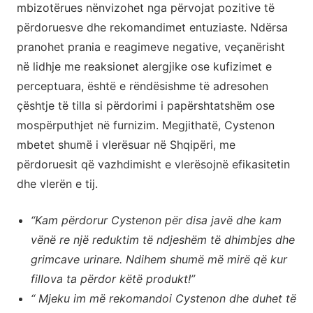
mbizotërues nënvizohet nga përvojat pozitive të
përdoruesve dhe rekomandimet entuziaste. Ndërsa
pranohet prania e reagimeve negative, veçanërisht
në lidhje me reaksionet alergjike ose kufizimet e
perceptuara, është e rëndësishme të adresohen
çështje të tilla si përdorimi i papërshtatshëm ose
mospërputhjet në furnizim. Megjithatë, Cystenon
mbetet shumë i vlerësuar në Shqipëri, me
përdoruesit që vazhdimisht e vlerësojnë efikasitetin
dhe vlerën e tij.
“Kam përdorur Cystenon për disa javë dhe kam
vënë re një reduktim të ndjeshëm të dhimbjes dhe
grimcave urinare. Ndihem shumë më mirë që kur
fillova ta përdor këtë produkt!”
“ Mjeku im më rekomandoi Cystenon dhe duhet të